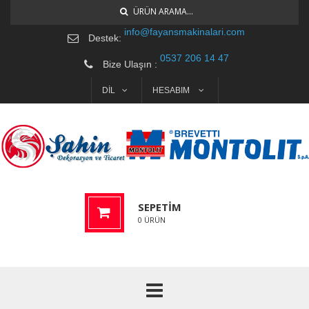
ÜRÜN ARAMA...
info@fayansmakinalari.com
Destek:
0537 206 14 47
Bize Ulaşın :
DİL
HESABIM
SEPETIM
0
ÜRÜN