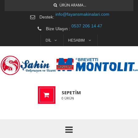
ÜRÜN ARAMA...
info@fayansmakinalari.com
Destek:
0537 206 14 47
Bize Ulaşın :
DİL
HESABIM
SEPETIM
0
ÜRÜN